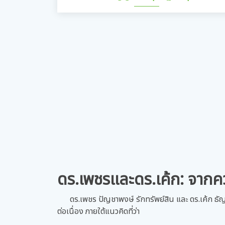
Senior Vice President
ดร.เพชรและดร.เค้ก: จากคว
ดร.เพชร ปัญชาพงษ์ รักทรัพย์สิน และ ดร.เค้ก ธั
ต่อเนื่อง ภายใต้แนวคิดที่ว่า