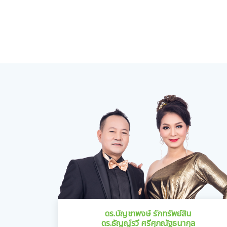
ดร.บัญชาพงษ์ รักทรัพย์สิน
ดร.ธัญญ์รวี ศรีศุภณัฐธนากุล