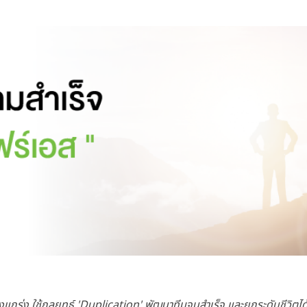
่แข็งแกร่ง ใช้กลยุทธ์ 'Duplication' พัฒนาทีมจนสำเร็จ และยกระดับชีวิต