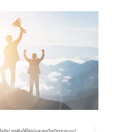
ได้จริง! จงฝันให้ใหญ่และลงมือทำตามระบบ!
จากพนั