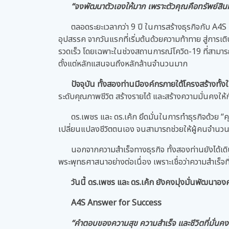
“จงพัฒนาตัวเองให้มาก เพราะตัวคุณคือทรัพย์สินที่
ตลอดระยะเวลากว่า 9 ปี ในการสร้างธุรกิจกับ A4S ท
อุปสรรค จากวันแรกที่เริ่มต้นด้วยความท้าทาย สู่กา
รวดเร็ว โดยเฉพาะในช่วงสถานการณ์โควิด-19 ที่สามารถ
ตั้งแต่หลักแสนจนถึงหลักล้านจำนวนมาก
ปัจจุบัน ทั้งสองท่านมีองค์กรภายใต้โครงสร้างทั
ระดับคุณภาพชีวิต สร้างรายได้ และสร้างความมั่นคงให้
ดร.เพชร และ ดร.เค้ก ยึดมั่นในการทำธุรกิจด้วย 
เปลี่ยนแปลงชีวิตตนเอง จนสามารถช่วยให้ผู้คนจำนวนมากม
นอกจากความสำเร็จทางธุรกิจ ทั้งสองท่านยังได้เ
พระพุทธศาสนาอย่างต่อเนื่อง เพราะเชื่อว่าความสำเร็จที
วันนี้ ดร.เพชร และ ดร.เค้ก ยังคงมุ่งมั่นพัฒนาองค
A4S Answer for Success
“คำตอบของความสุข ความสำเร็จ และชีวิตที่มั่นคงอ