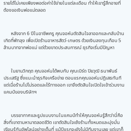
รายได้ไม่เคยเพียงพอต่อค่าใช้จ่ายในแต่ละเดือน ทำให้เขารู้สึกอายที่
ต้องขอเงินพ่อแม่ตลอด
หลังจาก 6 ปีในอาชีพครู คุณจอห์นตัดสินใจลาออกและกลับบ้าน
เกิดที่พัทลุง เพื่อเปิดร้านอาหารสัตว์-เกษตร ด้วยเงินลงทุนเกือบ 5
ล้านบาทจากพ่อแม่ แต่ด้วยขาดประสบการณ์ ธุรกิจเริ่มมีปัญหา
ในยามวิกฤต คุณจอห์นได้พบกับ คุณเบิร์ด ปิยวุฒิ ธนาพันธ์
ประเสริฐ ซึ่งแนะนำธุรกิจเครือข่าย ตอนแรกคุณจอห์นปฏิเสธทันที
แต่เมื่อร้านไปไม่รอดและไร้ทางออก เขาจึงตัดสินใจเปิดใจเข้าร่วมงาน
แคมป์ของบริษัทฯ
บรรยากาศและรูปแบบงานในแคมป์ทำให้คุณจอห์นรู้สึกว่านี่คือ
สิ่งที่เขาตามหามาตลอดชีวิต เขาตัดสินใจเซ้งร้านทั้งหมดและมุ่งมั่น
เรียนรู้กับอัพไลน์อย่างเต็มที่ แม้ปีแรกจะยังไม่มีทีมงานเลย แต่เขาก็