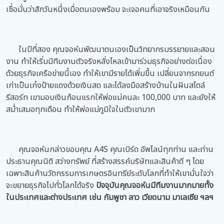
เชื่อมั่นว่าสักวันหนึ่งเมื่อตนเองพร้อม จะเจอคนที่เอาจริงเหมือนกัน
ในปีที่สอง คุณจอห์นพัฒนาตนเองเป็นวิทยากรบรรยายและสอน
งาน ทำให้เริ่มมีทีมงานตัวจริงหลั่งไหลเข้ามาร่วมธุรกิจอย่างต่อเนื่อง
ด้วยธุรกิจเครือข่ายนี้เอง ทำให้เขามีรายได้เพิ่มขึ้น เปลี่ยนจากรถยนต์
เก่าเป็นเก๋งป้ายแดงด้วยเงินสด และได้ลงมือสร้างบ้านในฝันสไตล์
รีสอร์ท เขามอบเงินก้อนแรกให้พ่อแม่คนละ 100,000 บาท และยังให้
สม่ำเสมอทุกเดือน ทำให้พ่อแม่ภูมิใจในตัวเขามาก
คุณจอห์นกล่าวขอบคุณ A4S คุณเบิร์ด อัพไลน์ทุกท่าน และท่าน
ประธานคุณนิติ สว่างทรัพย์ ที่สร้างสรรค์บริษัทและสินค้าดี ๆ โดย
เฉพาะสินค้านวัตกรรมการเกษตรอินทรีย์ระดับโลกที่ทำให้เขามั่นใจว่า
จะขยายธุรกิจไปทั่วโลกได้จริง
ปัจจุบันคุณจอห์นมีทีมงานมากมายทั้ง
ในประเทศและต่างประเทศ เช่น กัมพูชา ลาว เวียดนาม มาเลเซีย ฯลฯ