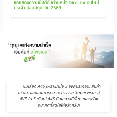
ขอแสดงความยินดีกับตำแหน่ง Director คนใหม่
ประจำเดือนมิถุนายน 2569
จากคนก่อสร้างชีวิตลำบาก ผมพลิกชีวิตได้ที่ A4S!
แม้เคยล้มเหลว แต่แผนการตลาดและคอร์สสอนช่วย
พัฒนา 3 ปีสู่ AVP มีรายได้ยกระดับครอบครัว ส่งลูก
เรียนจบ อย่าลังเล มาเติบโตไปด้วยกัน!